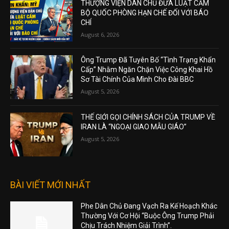
THƯỢNG VIỆN DÂN CHỦ ĐƯA LUẬT CẤM
BỘ QUỐC PHÒNG HẠN CHẾ ĐỐI VỚI BÁO
CHÍ
August 6, 2026
Ông Trump Đã Tuyên Bố “Tình Trạng Khẩn
Cấp” Nhằm Ngăn Chặn Việc Công Khai Hồ
Sơ Tài Chính Của Mình Cho Đài BBC
August 5, 2026
THẾ GIỚI GỌI CHÍNH SÁCH CỦA TRUMP VỀ
IRAN LÀ “NGOẠI GIAO MẪU GIÁO”
August 5, 2026
BÀI VIẾT MỚI NHẤT
Phe Dân Chủ Đang Vạch Ra Kế Hoạch Khác
Thường Với Cơ Hội “Buộc Ông Trump Phải
Chịu Trách Nhiệm Giải Trình”.