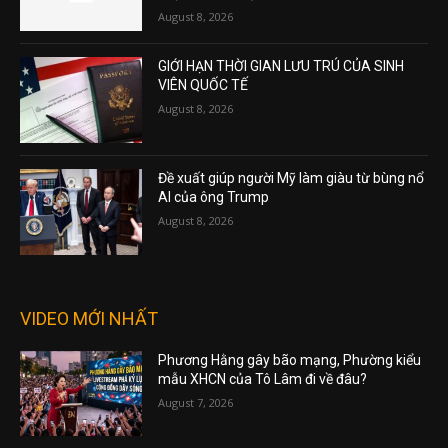
August 8, 2026
GIỚI HẠN THỜI GIAN LƯU TRÚ CỦA SINH
VIÊN QUỐC TẾ
August 8, 2026
Đề xuất giúp người Mỹ làm giàu từ bùng nổ
AI của ông Trump
August 8, 2026
VIDEO MỚI NHẤT
Phương Hằng gây bão mạng, Phường kiểu
mẫu XHCN của Tô Lâm đi về đâu?
August 7, 2026