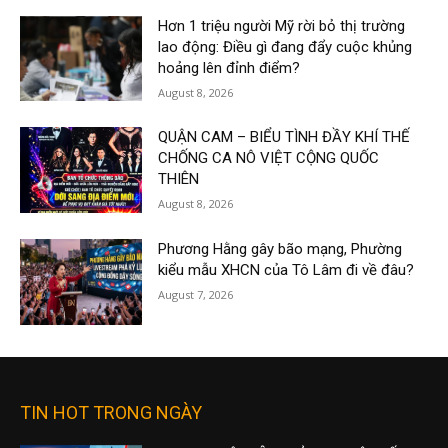
Hơn 1 triệu người Mỹ rời bỏ thị trường
lao động: Điều gì đang đẩy cuộc khủng
hoảng lên đỉnh điểm?
August 8, 2026
QUẬN CAM – BIỂU TÌNH ĐẦY KHÍ THẾ
CHỐNG CA NÔ VIỆT CỘNG QUỐC
THIÊN
August 8, 2026
Phương Hằng gây bão mạng, Phường
kiểu mẫu XHCN của Tô Lâm đi về đâu?
August 7, 2026
TIN HOT TRONG NGÀY