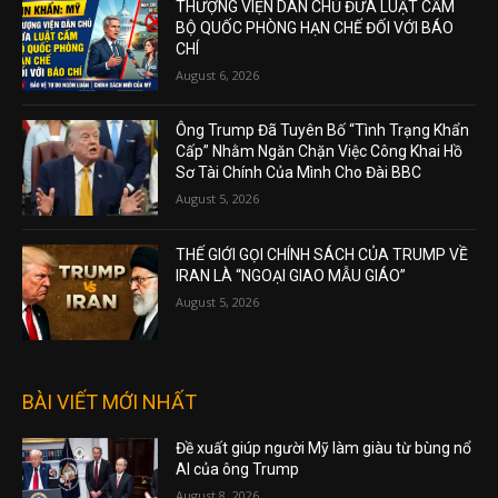
THƯỢNG VIỆN DÂN CHỦ ĐƯA LUẬT CẤM
BỘ QUỐC PHÒNG HẠN CHẾ ĐỐI VỚI BÁO
CHÍ
August 6, 2026
Ông Trump Đã Tuyên Bố “Tình Trạng Khẩn
Cấp” Nhằm Ngăn Chặn Việc Công Khai Hồ
Sơ Tài Chính Của Mình Cho Đài BBC
August 5, 2026
THẾ GIỚI GỌI CHÍNH SÁCH CỦA TRUMP VỀ
IRAN LÀ “NGOẠI GIAO MẪU GIÁO”
August 5, 2026
BÀI VIẾT MỚI NHẤT
Đề xuất giúp người Mỹ làm giàu từ bùng nổ
AI của ông Trump
August 8, 2026