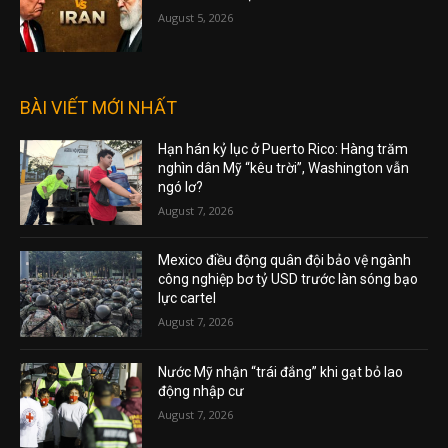
August 5, 2026
BÀI VIẾT MỚI NHẤT
Hạn hán kỷ lục ở Puerto Rico: Hàng trăm
nghìn dân Mỹ “kêu trời”, Washington vẫn
ngó lơ?
August 7, 2026
Mexico điều động quân đội bảo vệ ngành
công nghiệp bơ tỷ USD trước làn sóng bạo
lực cartel
August 7, 2026
Nước Mỹ nhận “trái đắng” khi gạt bỏ lao
động nhập cư
August 7, 2026