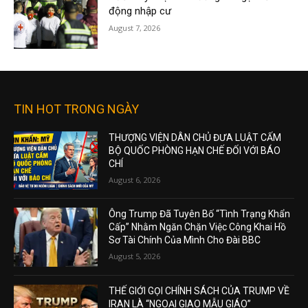
động nhập cư
August 7, 2026
TIN HOT TRONG NGÀY
THƯỢNG VIỆN DÂN CHỦ ĐƯA LUẬT CẤM
BỘ QUỐC PHÒNG HẠN CHẾ ĐỐI VỚI BÁO
CHÍ
August 6, 2026
Ông Trump Đã Tuyên Bố “Tình Trạng Khẩn
Cấp” Nhằm Ngăn Chặn Việc Công Khai Hồ
Sơ Tài Chính Của Mình Cho Đài BBC
August 5, 2026
THẾ GIỚI GỌI CHÍNH SÁCH CỦA TRUMP VỀ
IRAN LÀ “NGOẠI GIAO MẪU GIÁO”