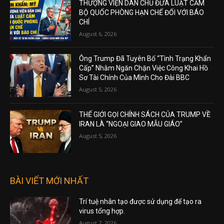
THƯỢNG VIỆN DÂN CHỦ ĐƯA LUẬT CẤM
BỘ QUỐC PHÒNG HẠN CHẾ ĐỐI VỚI BÁO
CHÍ
August 6, 2026
Ông Trump Đã Tuyên Bố “Tình Trạng Khẩn
Cấp” Nhằm Ngăn Chặn Việc Công Khai Hồ
Sơ Tài Chính Của Mình Cho Đài BBC
August 5, 2026
THẾ GIỚI GỌI CHÍNH SÁCH CỦA TRUMP VỀ
IRAN LÀ “NGOẠI GIAO MẪU GIÁO”
August 5, 2026
BÀI VIẾT MỚI NHẤT
Trí tuệ nhân tạo được sử dụng để tạo ra
virus tổng hợp.
August 7, 2026