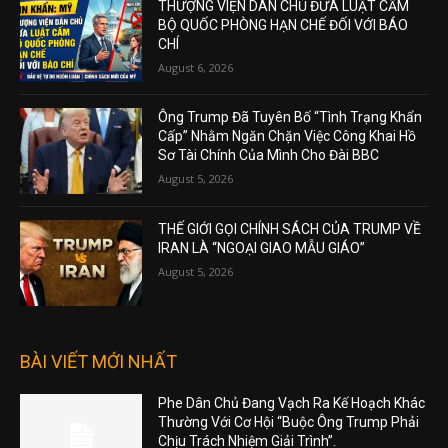
THƯỢNG VIỆN DÂN CHỦ ĐƯA LUẬT CẤM
BỘ QUỐC PHÒNG HẠN CHẾ ĐỐI VỚI BÁO
CHÍ
August 6, 2026
Ông Trump Đã Tuyên Bố “Tình Trạng Khẩn
Cấp” Nhằm Ngăn Chặn Việc Công Khai Hồ
Sơ Tài Chính Của Mình Cho Đài BBC
August 5, 2026
THẾ GIỚI GỌI CHÍNH SÁCH CỦA TRUMP VỀ
IRAN LÀ “NGOẠI GIAO MẪU GIÁO”
August 5, 2026
BÀI VIẾT MỚI NHẤT
Phe Dân Chủ Đang Vạch Ra Kế Hoạch Khác
Thường Với Cơ Hội “Buộc Ông Trump Phải
Chịu Trách Nhiệm Giải Trình”.