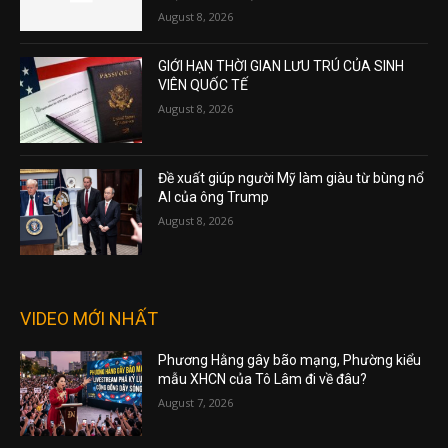
August 8, 2026
GIỚI HẠN THỜI GIAN LƯU TRÚ CỦA SINH
VIÊN QUỐC TẾ
August 8, 2026
Đề xuất giúp người Mỹ làm giàu từ bùng nổ
AI của ông Trump
August 8, 2026
VIDEO MỚI NHẤT
Phương Hằng gây bão mạng, Phường kiểu
mẫu XHCN của Tô Lâm đi về đâu?
August 7, 2026