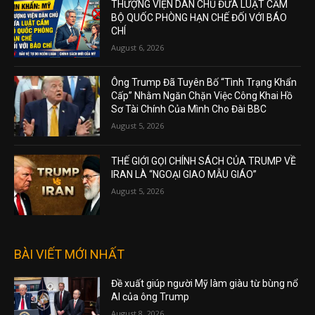
THƯỢNG VIỆN DÂN CHỦ ĐƯA LUẬT CẤM
BỘ QUỐC PHÒNG HẠN CHẾ ĐỐI VỚI BÁO
CHÍ
August 6, 2026
Ông Trump Đã Tuyên Bố “Tình Trạng Khẩn
Cấp” Nhằm Ngăn Chặn Việc Công Khai Hồ
Sơ Tài Chính Của Mình Cho Đài BBC
August 5, 2026
THẾ GIỚI GỌI CHÍNH SÁCH CỦA TRUMP VỀ
IRAN LÀ “NGOẠI GIAO MẪU GIÁO”
August 5, 2026
BÀI VIẾT MỚI NHẤT
Đề xuất giúp người Mỹ làm giàu từ bùng nổ
AI của ông Trump
August 8, 2026