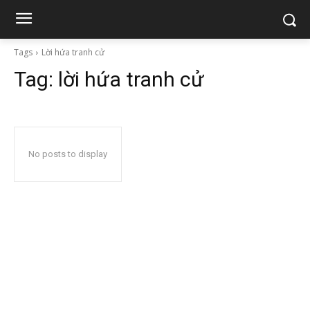
Tags
Lời hứa tranh cử
Tag:
lời hứa tranh cử
No posts to display