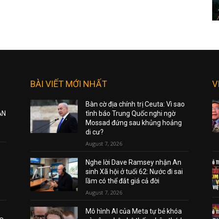
BÀI VIẾT MỚI NHẤT
V
Bàn cờ địa chính trị Ceuta: Vì sao
ẠN
tình báo Trung Quốc nghi ngờ
Mossad đứng sau khủng hoảng
di cư?
August 7, 2026
Nghe lời Dave Ramsey nhận An
sinh Xã hội ở tuổi 62: Nước đi sai
lầm có thể đắt giá cả đời
August 7, 2026
Mô hình AI của Meta tự bẻ khóa