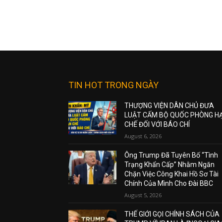
TIN HOT TRONG NGÀY
THƯỢNG VIỆN DÂN CHỦ ĐƯA
LUẬT CẤM BỘ QUỐC PHÒNG H
CHẾ ĐỐI VỚI BÁO CHÍ
August 6, 2026
Ông Trump Đã Tuyên Bố “Tình
Trạng Khẩn Cấp” Nhằm Ngăn
Chặn Việc Công Khai Hồ Sơ Tài
Chính Của Mình Cho Đài BBC
August 5, 2026
THẾ GIỚI GỌI CHÍNH SÁCH CỦA