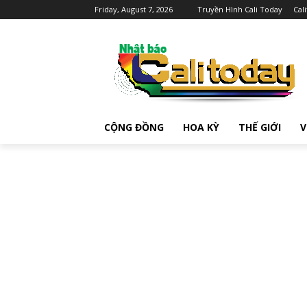
Friday, August 7, 2026
Truyền Hình Cali Today
Cal
CỘNG ĐỒNG
HOA KỲ
THẾ GIỚI
V