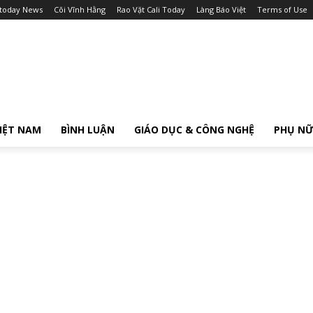
itoday News
Cõi Vĩnh Hằng
Rao Vặt Cali Today
Làng Báo Việt
Terms of Use
IỆT NAM
BÌNH LUẬN
GIÁO DỤC & CÔNG NGHỆ
PHỤ N