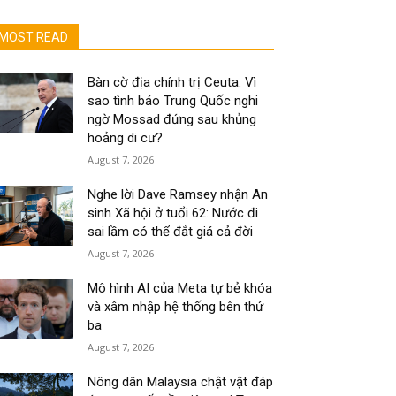
MOST READ
Bàn cờ địa chính trị Ceuta: Vì
sao tình báo Trung Quốc nghi
ngờ Mossad đứng sau khủng
hoảng di cư?
August 7, 2026
Nghe lời Dave Ramsey nhận An
sinh Xã hội ở tuổi 62: Nước đi
sai lầm có thể đắt giá cả đời
August 7, 2026
Mô hình AI của Meta tự bẻ khóa
và xâm nhập hệ thống bên thứ
ba
August 7, 2026
Nông dân Malaysia chật vật đáp