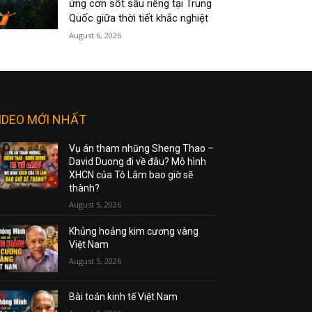
ứng cơn sốt sầu riêng tại Trung
Quốc giữa thời tiết khắc nghiệt
August 6, 2026
IDEO MỚI NHẤT
Vụ án tham nhũng Sheng Thao –
David Duong đi về đâu? Mô hình
XHCN của Tô Lâm bao giờ sẽ
thành?
August 5, 2026
Khủng hoảng kim cương vàng
Việt Nam
August 5, 2026
Bài toán kinh tế Việt Nam