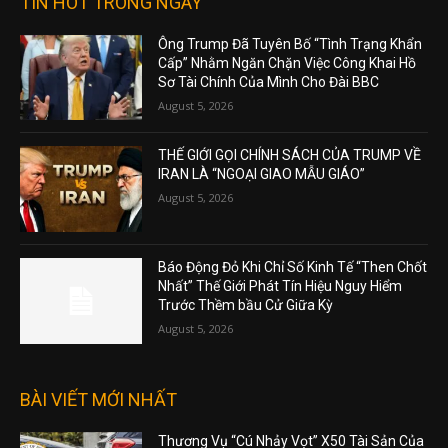
TIN HOT TRONG NGÀY
Ông Trump Đã Tuyên Bố “Tình Trạng Khẩn
Cấp” Nhằm Ngăn Chặn Việc Công Khai Hồ
Sơ Tài Chính Của Mình Cho Đài BBC
August 5, 2026
THẾ GIỚI GỌI CHÍNH SÁCH CỦA TRUMP VỀ
IRAN LÀ “NGOẠI GIAO MẪU GIÁO”
August 5, 2026
Báo Động Đỏ Khi Chỉ Số Kinh Tế “Then Chốt
Nhất” Thế Giới Phát Tín Hiệu Nguy Hiểm
Trước Thềm bầu Cử Giữa Kỳ
August 5, 2026
BÀI VIẾT MỚI NHẤT
Thương Vụ “Cú Nhảy Vọt” X50 Tài Sản Của