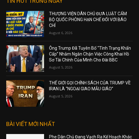
TIN HOT TRONG NGÀY
THƯỢNG VIỆN DÂN CHỦ ĐƯA LUẬT CẤM
BỘ QUỐC PHÒNG HẠN CHẾ ĐỐI VỚI BÁO
CHÍ
August 6, 2026
Ông Trump Đã Tuyên Bố “Tình Trạng Khẩn
Cấp” Nhằm Ngăn Chặn Việc Công Khai Hồ
Sơ Tài Chính Của Mình Cho Đài BBC
August 5, 2026
THẾ GIỚI GỌI CHÍNH SÁCH CỦA TRUMP VỀ
IRAN LÀ “NGOẠI GIAO MẪU GIÁO”
August 5, 2026
BÀI VIẾT MỚI NHẤT
Phe Dân Chủ Đang Vạch Ra Kế Hoạch Khác