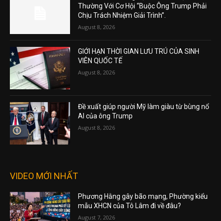
Thường Với Cơ Hội “Buộc Ông Trump Phải
Chịu Trách Nhiệm Giải Trình”.
August 8, 2026
GIỚI HẠN THỜI GIAN LƯU TRÚ CỦA SINH
VIÊN QUỐC TẾ
August 8, 2026
Đề xuất giúp người Mỹ làm giàu từ bùng nổ
AI của ông Trump
August 8, 2026
VIDEO MỚI NHẤT
Phương Hằng gây bão mạng, Phường kiểu
mẫu XHCN của Tô Lâm đi về đâu?
August 7, 2026