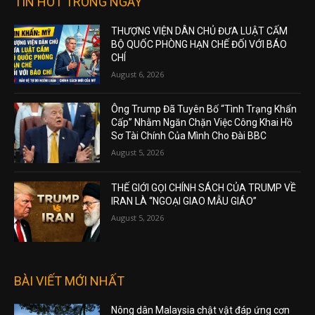
TIN HOT TRONG NGÀY
THƯỢNG VIỆN DÂN CHỦ ĐƯA LUẬT CẤM
BỘ QUỐC PHÒNG HẠN CHẾ ĐỐI VỚI BÁO
CHÍ
August 6, 2026
Ông Trump Đã Tuyên Bố “Tình Trạng Khẩn
Cấp” Nhằm Ngăn Chặn Việc Công Khai Hồ
Sơ Tài Chính Của Mình Cho Đài BBC
August 5, 2026
THẾ GIỚI GỌI CHÍNH SÁCH CỦA TRUMP VỀ
IRAN LÀ “NGOẠI GIAO MẪU GIÁO”
August 5, 2026
BÀI VIẾT MỚI NHẤT
Nông dân Malaysia chật vật đáp ứng cơn