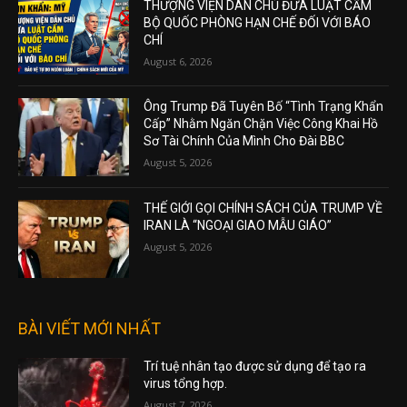
THƯỢNG VIỆN DÂN CHỦ ĐƯA LUẬT CẤM
BỘ QUỐC PHÒNG HẠN CHẾ ĐỐI VỚI BÁO
CHÍ
August 6, 2026
Ông Trump Đã Tuyên Bố “Tình Trạng Khẩn
Cấp” Nhằm Ngăn Chặn Việc Công Khai Hồ
Sơ Tài Chính Của Mình Cho Đài BBC
August 5, 2026
THẾ GIỚI GỌI CHÍNH SÁCH CỦA TRUMP VỀ
IRAN LÀ “NGOẠI GIAO MẪU GIÁO”
August 5, 2026
BÀI VIẾT MỚI NHẤT
Trí tuệ nhân tạo được sử dụng để tạo ra
virus tổng hợp.
August 7, 2026