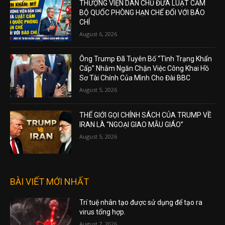
THƯỢNG VIỆN DÂN CHỦ ĐƯA LUẬT CẤM
BỘ QUỐC PHÒNG HẠN CHẾ ĐỐI VỚI BÁO
CHÍ
August 6, 2026
Ông Trump Đã Tuyên Bố “Tình Trạng Khẩn
Cấp” Nhằm Ngăn Chặn Việc Công Khai Hồ
Sơ Tài Chính Của Mình Cho Đài BBC
August 5, 2026
THẾ GIỚI GỌI CHÍNH SÁCH CỦA TRUMP VỀ
IRAN LÀ “NGOẠI GIAO MẪU GIÁO”
August 5, 2026
BÀI VIẾT MỚI NHẤT
Trí tuệ nhân tạo được sử dụng để tạo ra
virus tổng hợp.
August 7, 2026