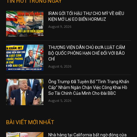
TIN HOT TRONG NGÀY
IRAN GỞI TỐI HẬU THƯ CHO MỸ VỀ ĐIỀU
KIỆN MỞ LẠI EO BIỂN HORMUZ
August 9, 2026
THƯỢNG VIỆN DÂN CHỦ ĐƯA LUẬT CẤM
BỘ QUỐC PHÒNG HẠN CHẾ ĐỐI VỚI BÁO
CHÍ
August 6, 2026
Ông Trump Đã Tuyên Bố “Tình Trạng Khẩn
Cấp” Nhằm Ngăn Chặn Việc Công Khai Hồ
Sơ Tài Chính Của Mình Cho Đài BBC
August 5, 2026
BÀI VIẾT MỚI NHẤT
Nhà hàng tại California bất ngờ đóng cửa