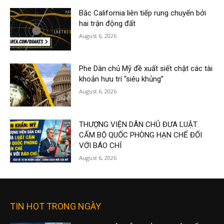
Bắc California liên tiếp rung chuyển bởi
hai trận động đất
August 6, 2026
Phe Dân chủ Mỹ đề xuất siết chặt các tài
khoản hưu trí “siêu khủng”
August 6, 2026
THƯỢNG VIỆN DÂN CHỦ ĐƯA LUẬT
CẤM BỘ QUỐC PHÒNG HẠN CHẾ ĐỐI
VỚI BÁO CHÍ
August 6, 2026
TIN HOT TRONG NGÀY