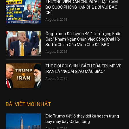
THƯỢNG VIỆN DÂN CHỦ ĐƯA LUẬT CẤM
BỘ QUỐC PHÒNG HẠN CHẾ ĐỐI VỚI BÁO
CHÍ
August 6, 2026
Ông Trump Đã Tuyên Bố “Tình Trạng Khẩn
Cấp” Nhằm Ngăn Chặn Việc Công Khai Hồ
Sơ Tài Chính Của Mình Cho Đài BBC
August 5, 2026
THẾ GIỚI GỌI CHÍNH SÁCH CỦA TRUMP VỀ
IRAN LÀ “NGOẠI GIAO MẪU GIÁO”
August 5, 2026
BÀI VIẾT MỚI NHẤT
Eric Trump tiết lộ thay đổi kế hoạch trưng
bày máy bay Qatari tặng
August 6, 2026