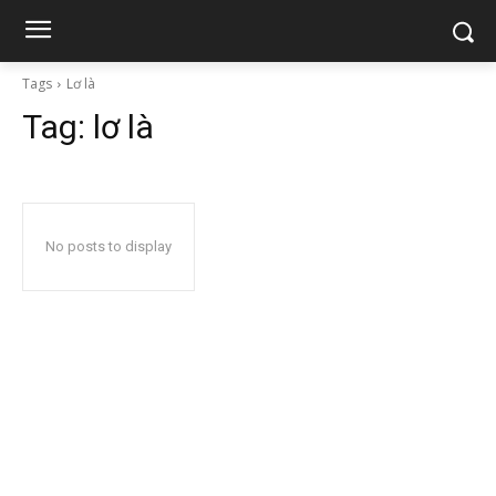
Tags
Lơ là
Tag:
lơ là
No posts to display