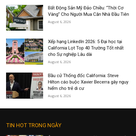
Bất Động Sản Mỹ Đảo Chiều: “Thời Cơ
Vàng” Cho Người Mua Căn Nhà Đầu Tiên
August 6, 2026
Xếp hạng LinkedIn 2026: 5 Đại học tại
California Lọt Top 40 Trường Tốt nhất
cho Sự nghiệp Lâu dài
August 6, 2026
Bầu cử Thống đốc California: Steve
Hilton cáo buộc Xavier Becerra gây nguy
hiểm cho trẻ di cư
August 6, 2026
TIN HOT TRONG NGÀY