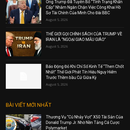
Ông Trump Đã Tuyên Bố “Tình Trạng Khẩn
Cấp” Nhằm Ngăn Chặn Việc Công Khai Hồ
Sơ Tài Chính Của Mình Cho Đài BBC
August 5, 2026
THẾ GIỚI GỌI CHÍNH SÁCH CỦA TRUMP VỀ
IRAN LÀ “NGOẠI GIAO MẪU GIÁO”
August 5, 2026
Báo Động Đỏ Khi Chỉ Số Kinh Tế “Then Chốt
Nhất” Thế Giới Phát Tín Hiệu Nguy Hiểm
Trước Thềm bầu Cử Giữa Kỳ
August 5, 2026
BÀI VIẾT MỚI NHẤT
Thương Vụ “Cú Nhảy Vọt” X50 Tài Sản Của
Donald Trump Jr. Nhờ Nền Tảng Cá Cược
Polymarket