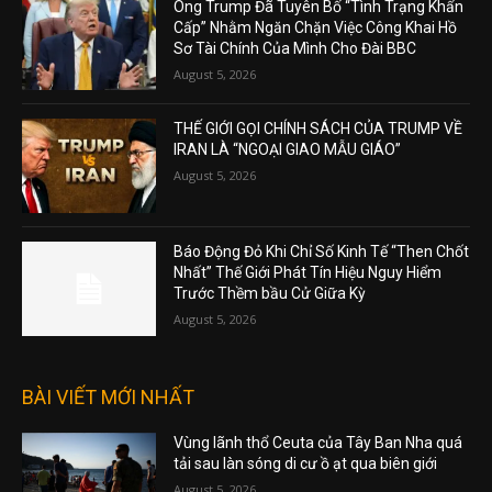
Ông Trump Đã Tuyên Bố “Tình Trạng Khẩn
Cấp” Nhằm Ngăn Chặn Việc Công Khai Hồ
Sơ Tài Chính Của Mình Cho Đài BBC
August 5, 2026
THẾ GIỚI GỌI CHÍNH SÁCH CỦA TRUMP VỀ
IRAN LÀ “NGOẠI GIAO MẪU GIÁO”
August 5, 2026
Báo Động Đỏ Khi Chỉ Số Kinh Tế “Then Chốt
Nhất” Thế Giới Phát Tín Hiệu Nguy Hiểm
Trước Thềm bầu Cử Giữa Kỳ
August 5, 2026
BÀI VIẾT MỚI NHẤT
Vùng lãnh thổ Ceuta của Tây Ban Nha quá
tải sau làn sóng di cư ồ ạt qua biên giới
August 5, 2026