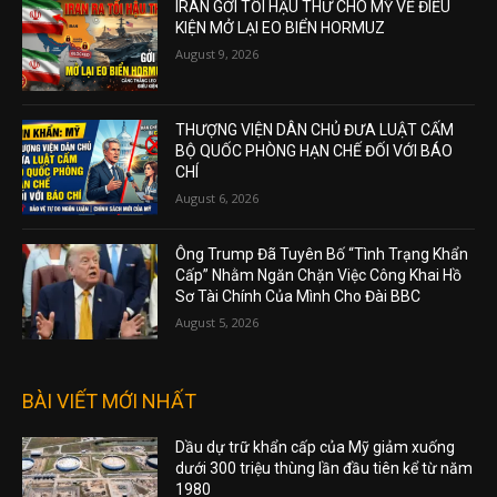
IRAN GỞI TỐI HẬU THƯ CHO MỸ VỀ ĐIỀU
KIỆN MỞ LẠI EO BIỂN HORMUZ
August 9, 2026
THƯỢNG VIỆN DÂN CHỦ ĐƯA LUẬT CẤM
BỘ QUỐC PHÒNG HẠN CHẾ ĐỐI VỚI BÁO
CHÍ
August 6, 2026
Ông Trump Đã Tuyên Bố “Tình Trạng Khẩn
Cấp” Nhằm Ngăn Chặn Việc Công Khai Hồ
Sơ Tài Chính Của Mình Cho Đài BBC
August 5, 2026
BÀI VIẾT MỚI NHẤT
Dầu dự trữ khẩn cấp của Mỹ giảm xuống
dưới 300 triệu thùng lần đầu tiên kể từ năm
1980