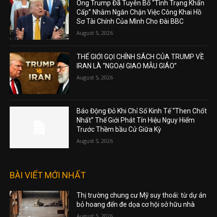
Ông Trump Đã Tuyên Bố “Tình Trạng Khẩn
Cấp” Nhằm Ngăn Chặn Việc Công Khai Hồ
Sơ Tài Chính Của Mình Cho Đài BBC
August 5, 2026
THẾ GIỚI GỌI CHÍNH SÁCH CỦA TRUMP VỀ
IRAN LÀ “NGOẠI GIAO MẪU GIÁO”
August 5, 2026
Báo Động Đỏ Khi Chỉ Số Kinh Tế “Then Chốt
Nhất” Thế Giới Phát Tín Hiệu Nguy Hiểm
Trước Thềm bầu Cử Giữa Kỳ
August 5, 2026
BÀI VIẾT MỚI NHẤT
Thị trường chung cư Mỹ suy thoái: từ dự án
bỏ hoang đến đe dọa cơ hội sở hữu nhà
August 5, 2026