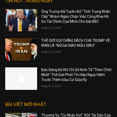
TIN HOT TRONG NGÀY
Ông Trump Đã Tuyên Bố “Tình Trạng Khẩn
Cấp” Nhằm Ngăn Chặn Việc Công Khai Hồ
Sơ Tài Chính Của Mình Cho Đài BBC
August 5, 2026
THẾ GIỚI GỌI CHÍNH SÁCH CỦA TRUMP VỀ
IRAN LÀ “NGOẠI GIAO MẪU GIÁO”
August 5, 2026
Báo Động Đỏ Khi Chỉ Số Kinh Tế “Then Chốt
Nhất” Thế Giới Phát Tín Hiệu Nguy Hiểm
Trước Thềm bầu Cử Giữa Kỳ
August 5, 2026
BÀI VIẾT MỚI NHẤT
Thương Vụ “Cú Nhảy Vọt” X50 Tài Sản Của