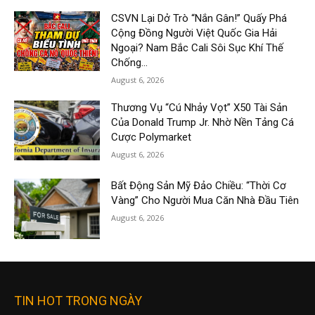
CSVN Lại Dở Trò “Nắn Gân!” Quấy Phá
Cộng Đồng Người Việt Quốc Gia Hải
Ngoại? Nam Bắc Cali Sôi Sục Khí Thế
Chống...
August 6, 2026
Thương Vụ “Cú Nhảy Vọt” X50 Tài Sản
Của Donald Trump Jr. Nhờ Nền Tảng Cá
Cược Polymarket
August 6, 2026
Bất Động Sản Mỹ Đảo Chiều: “Thời Cơ
Vàng” Cho Người Mua Căn Nhà Đầu Tiên
August 6, 2026
TIN HOT TRONG NGÀY