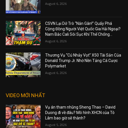
August 6, 2026
CSVN Lại Dở Trò “Nắn Gân!” Quấy Phá
Cộng Đồng Người Việt Quốc Gia Hải Ngoại?
Nam Bắc Cali Sôi Sục Khí Thế Chống...
August 6, 2026
Thương Vụ “Cú Nhảy Vọt” X50 Tài Sản Của
Donald Trump Jr. Nhờ Nền Tảng Cá Cược
Polymarket
August 6, 2026
VIDEO MỚI NHẤT
Vụ án tham nhũng Sheng Thao – David
Duong đi về đâu? Mô hình XHCN của Tô
Lâm bao giờ sẽ thành?
August 5, 2026