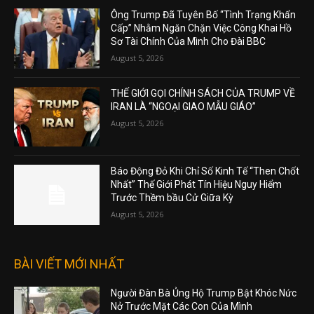
Ông Trump Đã Tuyên Bố “Tình Trạng Khẩn
Cấp” Nhằm Ngăn Chặn Việc Công Khai Hồ
Sơ Tài Chính Của Mình Cho Đài BBC
August 5, 2026
THẾ GIỚI GỌI CHÍNH SÁCH CỦA TRUMP VỀ
IRAN LÀ “NGOẠI GIAO MẪU GIÁO”
August 5, 2026
Báo Động Đỏ Khi Chỉ Số Kinh Tế “Then Chốt
Nhất” Thế Giới Phát Tín Hiệu Nguy Hiểm
Trước Thềm bầu Cử Giữa Kỳ
August 5, 2026
BÀI VIẾT MỚI NHẤT
Người Đàn Bà Ủng Hộ Trump Bật Khóc Nức
Nở Trước Mặt Các Con Của Mình