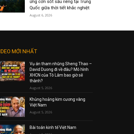
ứng cơn sốt sầu riêng tại Trung
Quốc giữa thời tiết khắc nghiệt
August 6, 2026
IDEO MỚI NHẤT
Vụ án tham nhũng Sheng Thao –
David Duong đi về đâu? Mô hình
XHCN của Tô Lâm bao giờ sẽ
thành?
August 5, 2026
Khủng hoảng kim cương vàng
Việt Nam
August 5, 2026
Bài toán kinh tế Việt Nam