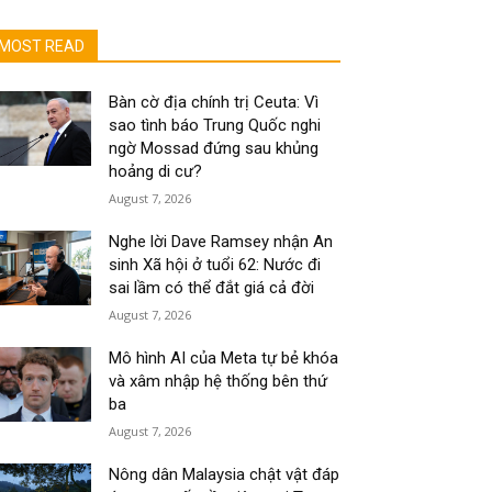
MOST READ
Bàn cờ địa chính trị Ceuta: Vì
sao tình báo Trung Quốc nghi
ngờ Mossad đứng sau khủng
hoảng di cư?
August 7, 2026
Nghe lời Dave Ramsey nhận An
sinh Xã hội ở tuổi 62: Nước đi
sai lầm có thể đắt giá cả đời
August 7, 2026
Mô hình AI của Meta tự bẻ khóa
và xâm nhập hệ thống bên thứ
ba
August 7, 2026
Nông dân Malaysia chật vật đáp