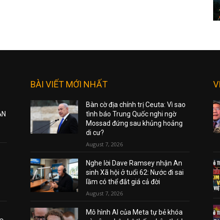
BÀI VIẾT MỚI NHẤT
V
Bàn cờ địa chính trị Ceuta: Vì sao
ẠN
tình báo Trung Quốc nghi ngờ
Mossad đứng sau khủng hoảng
di cư?
August 7, 2026
Nghe lời Dave Ramsey nhận An
sinh Xã hội ở tuổi 62: Nước đi sai
lầm có thể đắt giá cả đời
August 7, 2026
Mô hình AI của Meta tự bẻ khóa