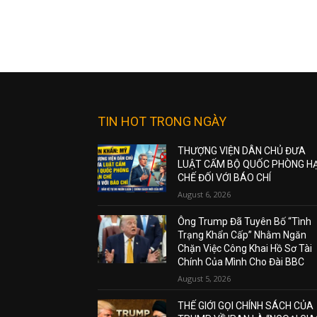
TIN HOT TRONG NGÀY
THƯỢNG VIỆN DÂN CHỦ ĐƯA
LUẬT CẤM BỘ QUỐC PHÒNG H
CHẾ ĐỐI VỚI BÁO CHÍ
August 6, 2026
Ông Trump Đã Tuyên Bố “Tình
Trạng Khẩn Cấp” Nhằm Ngăn
Chặn Việc Công Khai Hồ Sơ Tài
Chính Của Mình Cho Đài BBC
August 5, 2026
THẾ GIỚI GỌI CHÍNH SÁCH CỦA