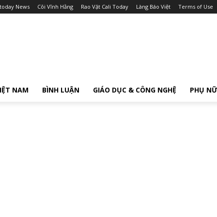
itoday News
Cõi Vĩnh Hằng
Rao Vặt Cali Today
Làng Báo Việt
Terms of Use
IỆT NAM
BÌNH LUẬN
GIÁO DỤC & CÔNG NGHỆ
PHỤ N