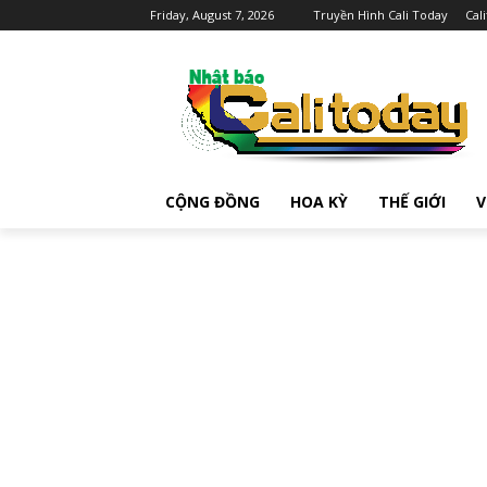
Friday, August 7, 2026
Truyền Hình Cali Today
Cal
CỘNG ĐỒNG
HOA KỲ
THẾ GIỚI
V