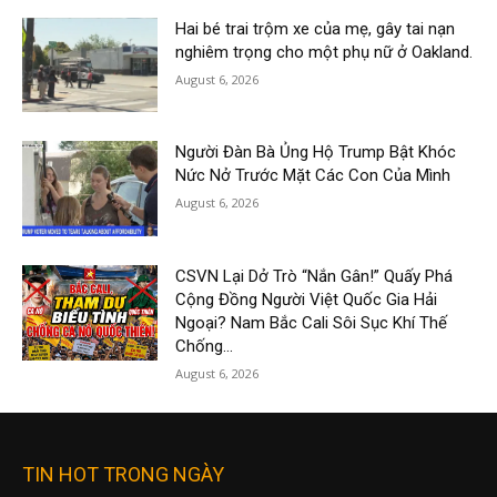
Hai bé trai trộm xe của mẹ, gây tai nạn
nghiêm trọng cho một phụ nữ ở Oakland.
August 6, 2026
Người Đàn Bà Ủng Hộ Trump Bật Khóc
Nức Nở Trước Mặt Các Con Của Mình
August 6, 2026
CSVN Lại Dở Trò “Nắn Gân!” Quấy Phá
Cộng Đồng Người Việt Quốc Gia Hải
Ngoại? Nam Bắc Cali Sôi Sục Khí Thế
Chống...
August 6, 2026
TIN HOT TRONG NGÀY