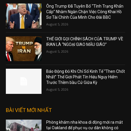
Ông Trump Đã Tuyên Bố “Tình Trạng Khẩn
Cấp” Nhằm Ngăn Chặn Việc Công Khai Hồ
Sơ Tài Chính Của Mình Cho Đài BBC
August 5, 2026
THẾ GIỚI GỌI CHÍNH SÁCH CỦA TRUMP VỀ
IRAN LÀ “NGOẠI GIAO MẪU GIÁO”
August 5, 2026
Báo Động Đỏ Khi Chỉ Số Kinh Tế “Then Chốt
Nhất” Thế Giới Phát Tín Hiệu Nguy Hiểm
Trước Thềm bầu Cử Giữa Kỳ
August 5, 2026
BÀI VIẾT MỚI NHẤT
Phòng khám nha khoa di động mới ra mắt
tại Oakland để phục vụ cư dân không có