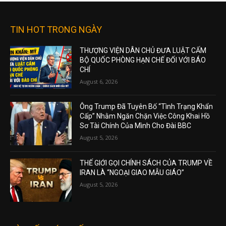
TIN HOT TRONG NGÀY
THƯỢNG VIỆN DÂN CHỦ ĐƯA LUẬT CẤM
BỘ QUỐC PHÒNG HẠN CHẾ ĐỐI VỚI BÁO
CHÍ
August 6, 2026
Ông Trump Đã Tuyên Bố “Tình Trạng Khẩn
Cấp” Nhằm Ngăn Chặn Việc Công Khai Hồ
Sơ Tài Chính Của Mình Cho Đài BBC
August 5, 2026
THẾ GIỚI GỌI CHÍNH SÁCH CỦA TRUMP VỀ
IRAN LÀ “NGOẠI GIAO MẪU GIÁO”
August 5, 2026