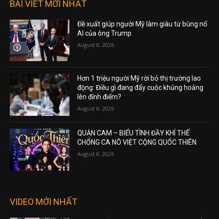
BÀI VIẾT MỚI NHẤT
Đề xuất giúp người Mỹ làm giàu từ bùng nổ
AI của ông Trump
August 8, 2026
Hơn 1 triệu người Mỹ rời bỏ thị trường lao
động: Điều gì đang đẩy cuộc khủng hoảng
lên đỉnh điểm?
August 8, 2026
QUẬN CAM – BIỂU TÌNH ĐẦY KHÍ THẾ
CHỐNG CA NÔ VIỆT CỘNG QUỐC THIÊN
August 8, 2026
VIDEO MỚI NHẤT