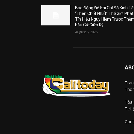
Báo Động Đỏ Khi Chỉ Số Kinh Tế
“Then Chốt Nhất” Thế Giới Phát
Tín Hiệu Nguy Hiểm Trước Thề
bầu Cử Giữa Kỳ
August 5, 2026
AB
Tra
Thôn
Tòa 
Tel:
Cont