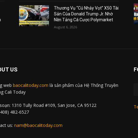
Thương Vụ “Cú Nhảy Vọt” X50 Tài
Sản Của Donald Trump Jr. Nhờ
m
Nền Tảng Cá Cược Polymarket
August 6, 2026
OUT US
F
ng web
baocalitoday.com
là sản phẩm của Hệ Thống Truyền
g Cali Today
soạn: 1310 Tully Road #109, San Jose, CA 95122
Te
 (408) 482-6527
act us:
nam@baocalitoday.com