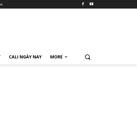
se
Ữ
CALI NGÀY NAY
MORE