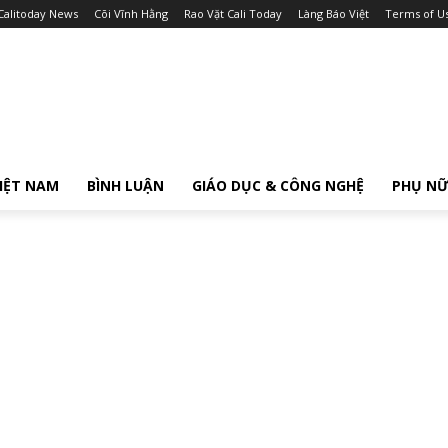
Calitoday News
Cõi Vĩnh Hằng
Rao Vặt Cali Today
Làng Báo Việt
Terms of U
IỆT NAM
BÌNH LUẬN
GIÁO DỤC & CÔNG NGHỆ
PHỤ N