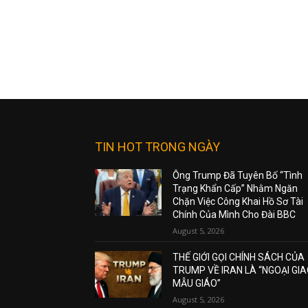
TIN HOT TRONG NGÀY
Ông Trump Đã Tuyên Bố “Tình
Trạng Khẩn Cấp” Nhằm Ngăn
Chặn Việc Công Khai Hồ Sơ Tài
Chính Của Mình Cho Đài BBC
August 5, 2026
THẾ GIỚI GỌI CHÍNH SÁCH CỦA
TRUMP VỀ IRAN LÀ “NGOẠI GI
MẪU GIÁO”
August 5, 2026