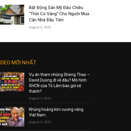
Bất Động Sản Mỹ Đảo Chiều:
“Thời Cơ Vàng” Cho Người Mua
Căn Nhà Đầu Tiên
August 6, 2026
IDEO MỚI NHẤT
Vụ án tham nhũng Sheng Thao –
David Duong đi về đâu? Mô hình
XHCN của Tô Lâm bao giờ sẽ
thành?
August 5, 2026
Khủng hoảng kim cương vàng
Việt Nam
August 5, 2026