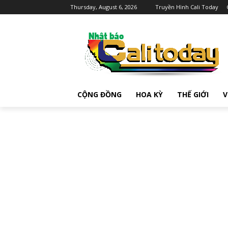
Thursday, August 6, 2026
Truyền Hình Cali Today
CỘNG ĐỒNG
HOA KỲ
THẾ GIỚI
V