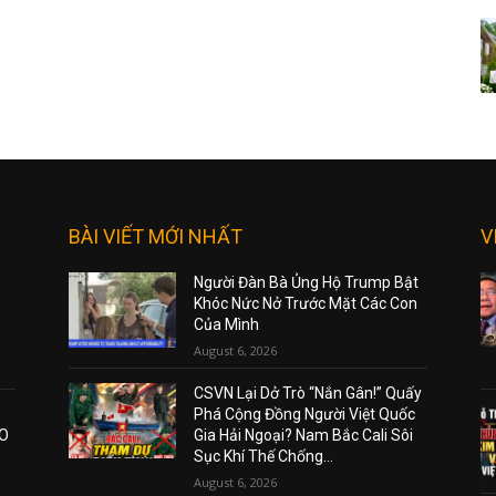
BÀI VIẾT MỚI NHẤT
V
Người Đàn Bà Ủng Hộ Trump Bật
Khóc Nức Nở Trước Mặt Các Con
Của Mình
August 6, 2026
CSVN Lại Dở Trò “Nắn Gân!” Quấy
Phá Cộng Đồng Người Việt Quốc
AO
Gia Hải Ngoại? Nam Bắc Cali Sôi
Sục Khí Thế Chống...
August 6, 2026