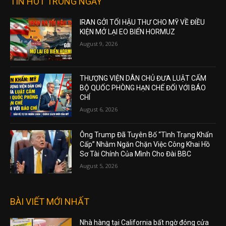
TIN HOT TRONG NGÀY
IRAN GỞI TỐI HẬU THƯ CHO MỸ VỀ ĐIỀU
KIỆN MỞ LẠI EO BIỂN HORMUZ
August 9, 2026
THƯỢNG VIỆN DÂN CHỦ ĐƯA LUẬT CẤM
BỘ QUỐC PHÒNG HẠN CHẾ ĐỐI VỚI BÁO
CHÍ
August 6, 2026
Ông Trump Đã Tuyên Bố “Tình Trạng Khẩn
Cấp” Nhằm Ngăn Chặn Việc Công Khai Hồ
Sơ Tài Chính Của Mình Cho Đài BBC
August 5, 2026
BÀI VIẾT MỚI NHẤT
Nhà hàng tại California bất ngờ đóng cửa