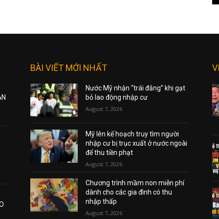
BÀI VIẾT MỚI NHẤT
V
Nước Mỹ nhận “trái đắng” khi gạt
ẠN
bỏ lao động nhập cư
August 7, 2026
Mỹ lên kế hoạch truy tìm người
nhập cư bị trục xuất ở nước ngoài
để thu tiền phạt
August 7, 2026
Chương trình mầm non miễn phí
dành cho các gia đình có thu
nhập thấp
AO
August 7, 2026