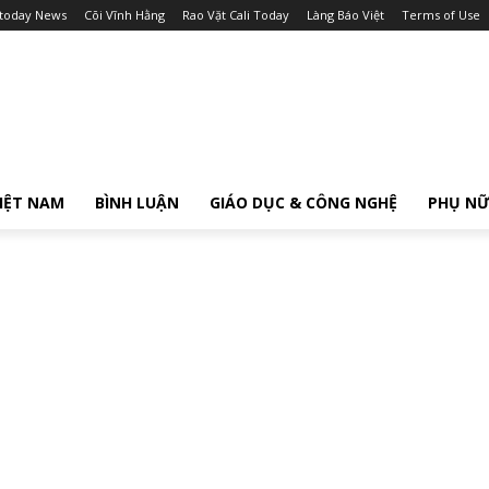
itoday News
Cõi Vĩnh Hằng
Rao Vặt Cali Today
Làng Báo Việt
Terms of Use
IỆT NAM
BÌNH LUẬN
GIÁO DỤC & CÔNG NGHỆ
PHỤ N