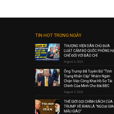
TIN HOT TRONG NGÀY
THƯỢNG VIỆN DÂN CHỦ ĐƯA
LUẬT CẤM BỘ QUỐC PHÒNG H
CHẾ ĐỐI VỚI BÁO CHÍ
August 6, 2026
Ông Trump Đã Tuyên Bố “Tình
Trạng Khẩn Cấp” Nhằm Ngăn
Chặn Việc Công Khai Hồ Sơ Tài
Chính Của Mình Cho Đài BBC
August 5, 2026
THẾ GIỚI GỌI CHÍNH SÁCH CỦA
TRUMP VỀ IRAN LÀ “NGOẠI GI
MẪU GIÁO”