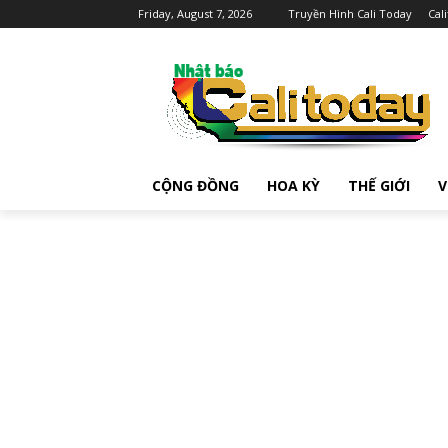
Friday, August 7, 2026
Truyền Hình Cali Today
Cal
CỘNG ĐỒNG
HOA KỲ
THẾ GIỚI
V