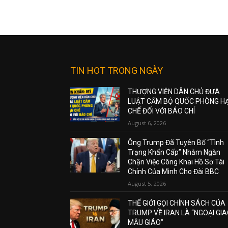
TIN HOT TRONG NGÀY
THƯỢNG VIỆN DÂN CHỦ ĐƯA
LUẬT CẤM BỘ QUỐC PHÒNG H
CHẾ ĐỐI VỚI BÁO CHÍ
August 6, 2026
Ông Trump Đã Tuyên Bố “Tình
Trạng Khẩn Cấp” Nhằm Ngăn
Chặn Việc Công Khai Hồ Sơ Tài
Chính Của Mình Cho Đài BBC
August 5, 2026
THẾ GIỚI GỌI CHÍNH SÁCH CỦA
TRUMP VỀ IRAN LÀ “NGOẠI GI
MẪU GIÁO”