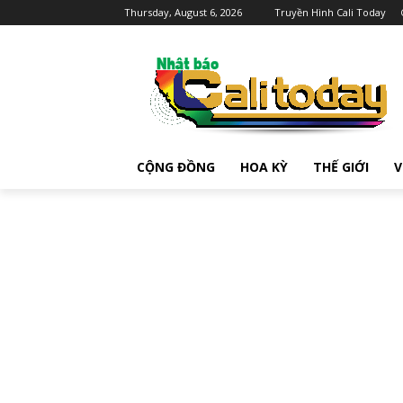
Thursday, August 6, 2026
Truyền Hình Cali Today
CỘNG ĐỒNG
HOA KỲ
THẾ GIỚI
V