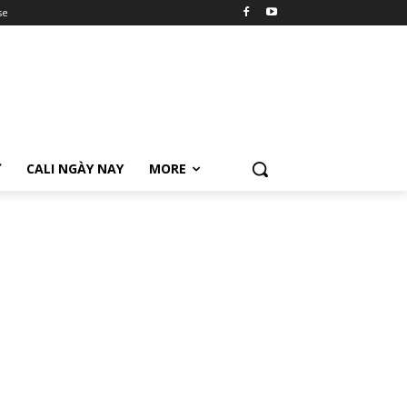
se
Ữ
CALI NGÀY NAY
MORE