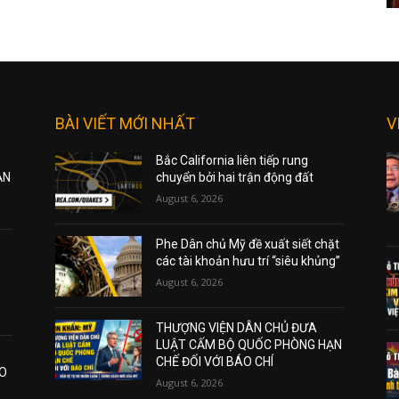
BÀI VIẾT MỚI NHẤT
V
Bắc California liên tiếp rung
ẠN
chuyển bởi hai trận động đất
August 6, 2026
Phe Dân chủ Mỹ đề xuất siết chặt
các tài khoản hưu trí “siêu khủng”
August 6, 2026
THƯỢNG VIỆN DÂN CHỦ ĐƯA
LUẬT CẤM BỘ QUỐC PHÒNG HẠN
CHẾ ĐỐI VỚI BÁO CHÍ
AO
August 6, 2026