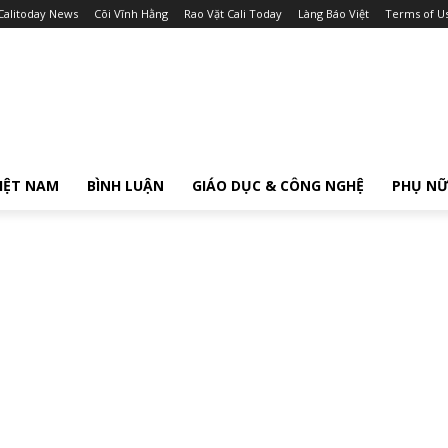
Calitoday News
Cõi Vĩnh Hằng
Rao Vặt Cali Today
Làng Báo Việt
Terms of U
IỆT NAM
BÌNH LUẬN
GIÁO DỤC & CÔNG NGHỆ
PHỤ N