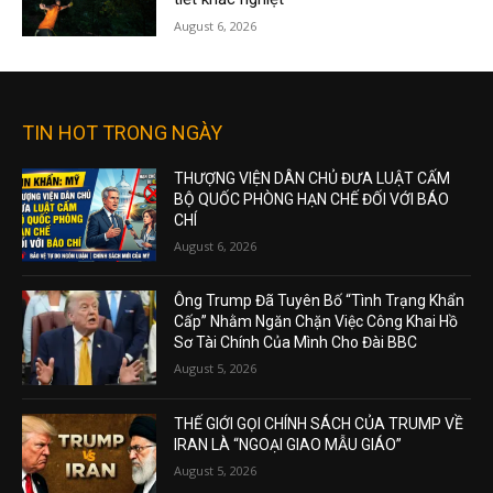
August 6, 2026
TIN HOT TRONG NGÀY
THƯỢNG VIỆN DÂN CHỦ ĐƯA LUẬT CẤM
BỘ QUỐC PHÒNG HẠN CHẾ ĐỐI VỚI BÁO
CHÍ
August 6, 2026
Ông Trump Đã Tuyên Bố “Tình Trạng Khẩn
Cấp” Nhằm Ngăn Chặn Việc Công Khai Hồ
Sơ Tài Chính Của Mình Cho Đài BBC
August 5, 2026
THẾ GIỚI GỌI CHÍNH SÁCH CỦA TRUMP VỀ
IRAN LÀ “NGOẠI GIAO MẪU GIÁO”
August 5, 2026