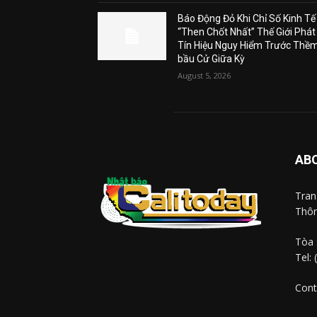
Báo Động Đỏ Khi Chỉ Số Kinh Tế
“Then Chốt Nhất” Thế Giới Phát
Tín Hiệu Nguy Hiểm Trước Thề
bầu Cử Giữa Kỳ
August 5, 2026
AB
Tra
Thôn
Tòa 
Tel:
Cont