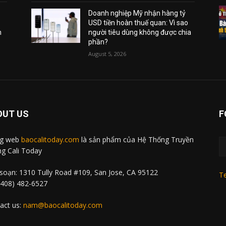
Doanh nghiệp Mỹ nhận hàng tỷ
USD tiền hoàn thuế quan: Vì sao
m
người tiêu dùng không được chia
phần?
August 5, 2026
OUT US
F
ng web
baocalitoday.com
là sản phẩm của Hệ Thống Truyền
g Cali Today
soạn: 1310 Tully Road #109, San Jose, CA 95122
Te
 (408) 482-6527
act us:
nam@baocalitoday.com