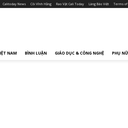
Calitoday News
Cõi Vĩnh Hằng
Rao Vặt Cali Today
Làng Báo Việt
Terms of
IỆT NAM
BÌNH LUẬN
GIÁO DỤC & CÔNG NGHỆ
PHỤ N