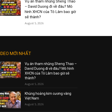
Vụ án tham nhũng Sheng Thao
– David Duong đi về đâu? Mô
hình XHCN của Tô Lâm bao giờ
sẽ thành?
August 5, 2026
IDEO MỚI NHẤT
Vụ án tham nhũng Sheng Thao –
David Duong đi về đâu? Mô hình
XHCN của Tô Lâm bao giờ sẽ
thành?
August 5, 2026
Khủng hoảng kim cương vàng
Việt Nam
August 5, 2026