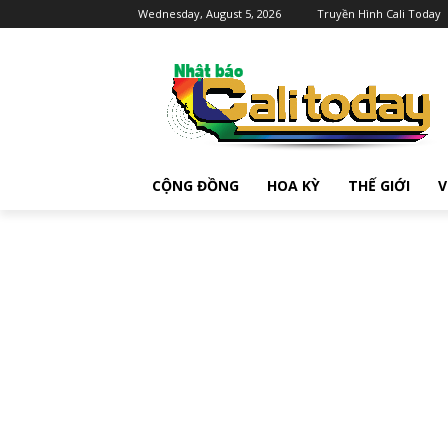
Wednesday, August 5, 2026
Truyền Hình Cali Today
CỘNG ĐỒNG
HOA KỲ
THẾ GIỚI
V