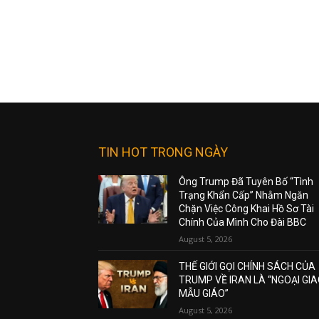
TIN HOT TRONG NGÀY
Ông Trump Đã Tuyên Bố “Tình
Trạng Khẩn Cấp” Nhằm Ngăn
Chặn Việc Công Khai Hồ Sơ Tài
Chính Của Mình Cho Đài BBC
August 5, 2026
THẾ GIỚI GỌI CHÍNH SÁCH CỦA
TRUMP VỀ IRAN LÀ “NGOẠI GI
MẪU GIÁO”
August 5, 2026