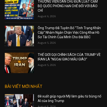
THƯỢNG VIỆN DÂN CHỦ ĐƯA LUẬT CẤM
BỘ QUỐC PHÒNG HẠN CHẾ ĐỐI VỚI BÁO
CHÍ
August 6, 2026
Ông Trump Đã Tuyên Bố “Tình Trạng Khẩn
Cấp” Nhằm Ngăn Chặn Việc Công Khai Hồ
Sơ Tài Chính Của Mình Cho Đài BBC
August 5, 2026
THẾ GIỚI GỌI CHÍNH SÁCH CỦA TRUMP VỀ
IRAN LÀ “NGOẠI GIAO MẪU GIÁO”
August 5, 2026
BÀI VIẾT MỚI NHẤT
Đề xuất giúp người Mỹ làm giàu từ bùng nổ
AI của ông Trump
August 8, 2026