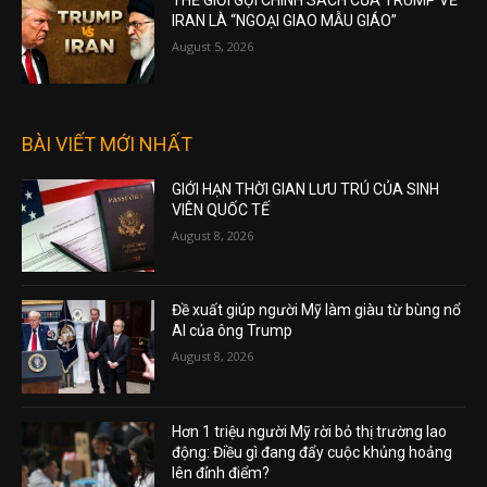
THẾ GIỚI GỌI CHÍNH SÁCH CỦA TRUMP VỀ
IRAN LÀ “NGOẠI GIAO MẪU GIÁO”
August 5, 2026
BÀI VIẾT MỚI NHẤT
GIỚI HẠN THỜI GIAN LƯU TRÚ CỦA SINH
VIÊN QUỐC TẾ
August 8, 2026
Đề xuất giúp người Mỹ làm giàu từ bùng nổ
AI của ông Trump
August 8, 2026
Hơn 1 triệu người Mỹ rời bỏ thị trường lao
động: Điều gì đang đẩy cuộc khủng hoảng
lên đỉnh điểm?