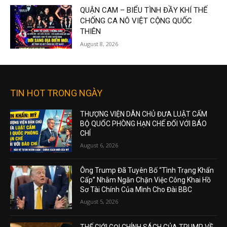
QUẬN CAM – BIỂU TÌNH ĐẦY KHÍ THẾ
CHỐNG CA NÔ VIỆT CỘNG QUỐC
THIÊN
August 8, 2026
TIN HOT TRONG NGÀY
THƯỢNG VIỆN DÂN CHỦ ĐƯA LUẬT CẤM
BỘ QUỐC PHÒNG HẠN CHẾ ĐỐI VỚI BÁO
CHÍ
August 6, 2026
Ông Trump Đã Tuyên Bố “Tình Trạng Khẩn
Cấp” Nhằm Ngăn Chặn Việc Công Khai Hồ
Sơ Tài Chính Của Mình Cho Đài BBC
August 5, 2026