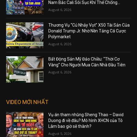
Nam Bắc Cali Sôi Sục Khí Thế Chống...
August 6, 2026
Thương Vụ “Cú Nhảy Vọt” X50 Tài Sản Của
Donald Trump Jr. Nhờ Nền Tảng Cá Cược
Polymarket
August 6, 2026
Bất Động Sản Mỹ Đảo Chiều: “Thời Cơ
Vàng” Cho Người Mua Căn Nhà Đầu Tiên
August 6, 2026
VIDEO MỚI NHẤT
Vụ án tham nhũng Sheng Thao – David
Duong đi về đâu? Mô hình XHCN của Tô
Lâm bao giờ sẽ thành?
August 5, 2026