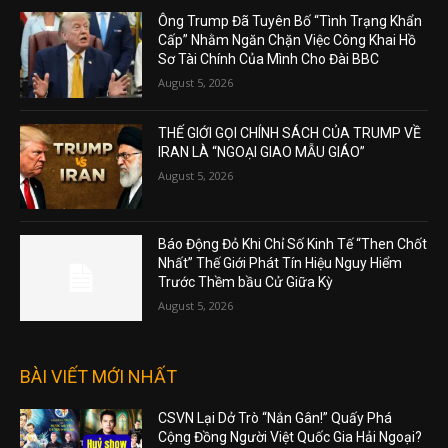
Ông Trump Đã Tuyên Bố “Tình Trạng Khẩn
Cấp” Nhằm Ngăn Chặn Việc Công Khai Hồ
Sơ Tài Chính Của Mình Cho Đài BBC
August 5, 2026
THẾ GIỚI GỌI CHÍNH SÁCH CỦA TRUMP VỀ
IRAN LÀ “NGOẠI GIAO MẪU GIÁO”
August 5, 2026
Báo Động Đỏ Khi Chỉ Số Kinh Tế “Then Chốt
Nhất” Thế Giới Phát Tín Hiệu Nguy Hiểm
Trước Thềm bầu Cử Giữa Kỳ
August 5, 2026
BÀI VIẾT MỚI NHẤT
CSVN Lại Dở Trò “Nắn Gân!” Quấy Phá
Cộng Đồng Người Việt Quốc Gia Hải Ngoại?