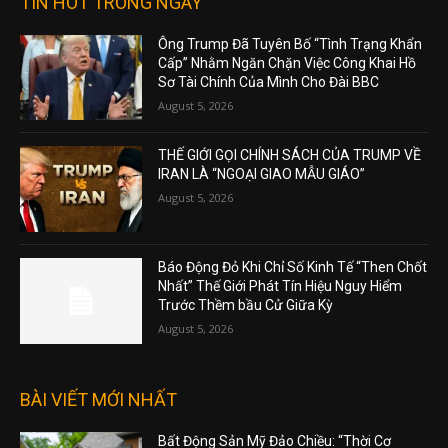
TIN HOT TRONG NGÀY
Ông Trump Đã Tuyên Bố “Tình Trạng Khẩn
Cấp” Nhằm Ngăn Chặn Việc Công Khai Hồ
Sơ Tài Chính Của Mình Cho Đài BBC
August 5, 2026
THẾ GIỚI GỌI CHÍNH SÁCH CỦA TRUMP VỀ
IRAN LÀ “NGOẠI GIAO MẪU GIÁO”
August 5, 2026
Báo Động Đỏ Khi Chỉ Số Kinh Tế “Then Chốt
Nhất” Thế Giới Phát Tín Hiệu Nguy Hiểm
Trước Thềm bầu Cử Giữa Kỳ
August 5, 2026
BÀI VIẾT MỚI NHẤT
Bất Động Sản Mỹ Đảo Chiều: “Thời Cơ