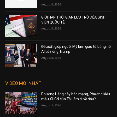
August 8, 2026
GIỚI HẠN THỜI GIAN LƯU TRÚ CỦA SINH
VIÊN QUỐC TẾ
August 8, 2026
Đề xuất giúp người Mỹ làm giàu từ bùng nổ
AI của ông Trump
August 8, 2026
VIDEO MỚI NHẤT
Phương Hằng gây bão mạng, Phường kiểu
mẫu XHCN của Tô Lâm đi về đâu?
August 7, 2026