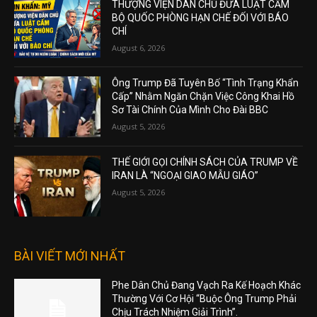
THƯỢNG VIỆN DÂN CHỦ ĐƯA LUẬT CẤM
BỘ QUỐC PHÒNG HẠN CHẾ ĐỐI VỚI BÁO
CHÍ
August 6, 2026
Ông Trump Đã Tuyên Bố “Tình Trạng Khẩn
Cấp” Nhằm Ngăn Chặn Việc Công Khai Hồ
Sơ Tài Chính Của Mình Cho Đài BBC
August 5, 2026
THẾ GIỚI GỌI CHÍNH SÁCH CỦA TRUMP VỀ
IRAN LÀ “NGOẠI GIAO MẪU GIÁO”
August 5, 2026
BÀI VIẾT MỚI NHẤT
Phe Dân Chủ Đang Vạch Ra Kế Hoạch Khác
Thường Với Cơ Hội “Buộc Ông Trump Phải
Chịu Trách Nhiệm Giải Trình”.