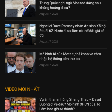
Trung Quốc nghi ngờ Mossad đứng sau
khủng hoảng di cư?
August 7, 2026
Nghe lời Dave Ramsey nhận An sinh Xã hội
ở tuổi 62: Nước đi sai lầm có thể đắt giá cả
đời
August 7, 2026
Mô hình AI của Meta tự bẻ khóa và xâm
nhập hệ thống bên thứ ba
August 7, 2026
VIDEO MỚI NHẤT
Vụ án tham nhũng Sheng Thao – David
Duong đi về đâu? Mô hình XHCN của Tô
Lâm bao giờ sẽ thành?