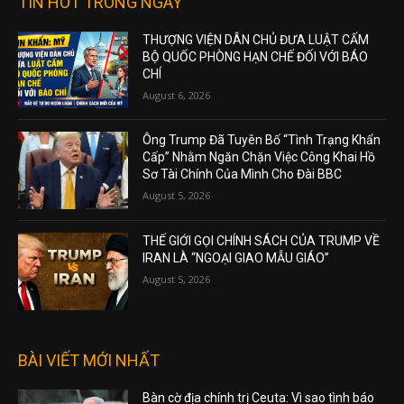
TIN HOT TRONG NGÀY
THƯỢNG VIỆN DÂN CHỦ ĐƯA LUẬT CẤM
BỘ QUỐC PHÒNG HẠN CHẾ ĐỐI VỚI BÁO
CHÍ
August 6, 2026
Ông Trump Đã Tuyên Bố “Tình Trạng Khẩn
Cấp” Nhằm Ngăn Chặn Việc Công Khai Hồ
Sơ Tài Chính Của Mình Cho Đài BBC
August 5, 2026
THẾ GIỚI GỌI CHÍNH SÁCH CỦA TRUMP VỀ
IRAN LÀ “NGOẠI GIAO MẪU GIÁO”
August 5, 2026
BÀI VIẾT MỚI NHẤT
Bàn cờ địa chính trị Ceuta: Vì sao tình báo