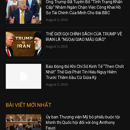
Ông Trump Đã Tuyên Bố “Tình Trạng Khẩn
Cấp” Nhằm Ngăn Chặn Việc Công Khai Hồ
Sơ Tài Chính Của Mình Cho Đài BBC
August 5, 2026
THẾ GIỚI GỌI CHÍNH SÁCH CỦA TRUMP VỀ
IRAN LÀ “NGOẠI GIAO MẪU GIÁO”
August 5, 2026
Báo Động Đỏ Khi Chỉ Số Kinh Tế “Then Chốt
Nhất” Thế Giới Phát Tín Hiệu Nguy Hiểm
Trước Thềm bầu Cử Giữa Kỳ
August 5, 2026
BÀI VIẾT MỚI NHẤT
Ủy ban Thượng viện Mỹ bỏ phiếu buộc tội
khinh thị Quốc hội đối với ông Anthony
Fauci