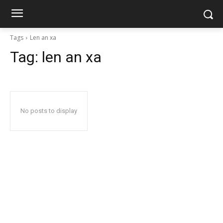
Tags
Len an xa
Tag:
len an xa
No posts to display