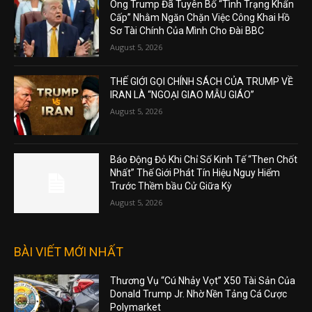
Ông Trump Đã Tuyên Bố “Tình Trạng Khẩn
Cấp” Nhằm Ngăn Chặn Việc Công Khai Hồ
Sơ Tài Chính Của Mình Cho Đài BBC
August 5, 2026
THẾ GIỚI GỌI CHÍNH SÁCH CỦA TRUMP VỀ
IRAN LÀ “NGOẠI GIAO MẪU GIÁO”
August 5, 2026
Báo Động Đỏ Khi Chỉ Số Kinh Tế “Then Chốt
Nhất” Thế Giới Phát Tín Hiệu Nguy Hiểm
Trước Thềm bầu Cử Giữa Kỳ
August 5, 2026
BÀI VIẾT MỚI NHẤT
Thương Vụ “Cú Nhảy Vọt” X50 Tài Sản Của
Donald Trump Jr. Nhờ Nền Tảng Cá Cược
Polymarket