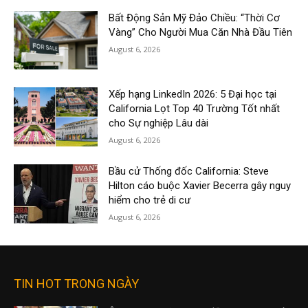
Bất Động Sản Mỹ Đảo Chiều: “Thời Cơ
Vàng” Cho Người Mua Căn Nhà Đầu Tiên
August 6, 2026
Xếp hạng LinkedIn 2026: 5 Đại học tại
California Lọt Top 40 Trường Tốt nhất
cho Sự nghiệp Lâu dài
August 6, 2026
Bầu cử Thống đốc California: Steve
Hilton cáo buộc Xavier Becerra gây nguy
hiểm cho trẻ di cư
August 6, 2026
TIN HOT TRONG NGÀY