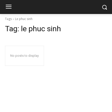
Tags
Le phuc sinh
Tag:
le phuc sinh
No posts to display