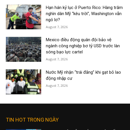
Hạn hán kỷ lục ở Puerto Rico: Hàng trăm
nghìn dân Mỹ “kêu trời”, Washington vẫn
ngó lơ?
August 7, 2026
Mexico điều động quân đội bảo vệ
ngành công nghiệp bơ tỷ USD trước làn
sóng bạo lực cartel
August 7, 2026
Nước Mỹ nhận “trái đắng” khi gạt bỏ lao
động nhập cư
August 7, 2026
TIN HOT TRONG NGÀY