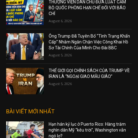
THƯỢNG VIỆN DÂN CHỦ ĐƯA LUẬT CẤM
BỘ QUỐC PHÒNG HẠN CHẾ ĐỐI VỚI BÁO
CHÍ
August 6, 2026
Ông Trump Đã Tuyên Bố “Tình Trạng Khẩn
Cấp” Nhằm Ngăn Chặn Việc Công Khai Hồ
Sơ Tài Chính Của Mình Cho Đài BBC
August 5, 2026
THẾ GIỚI GỌI CHÍNH SÁCH CỦA TRUMP VỀ
IRAN LÀ “NGOẠI GIAO MẪU GIÁO”
August 5, 2026
BÀI VIẾT MỚI NHẤT
Hạn hán kỷ lục ở Puerto Rico: Hàng trăm
nghìn dân Mỹ “kêu trời”, Washington vẫn
ngó lơ?