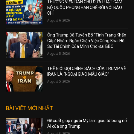
THƯỢNG VIỆN DÂN CHỦ ĐƯA LUẬT CẤM
BỘ QUỐC PHÒNG HẠN CHẾ ĐỐI VỚI BÁO
CHÍ
August 6, 2026
Ông Trump Đã Tuyên Bố “Tình Trạng Khẩn
Cấp” Nhằm Ngăn Chặn Việc Công Khai Hồ
Sơ Tài Chính Của Mình Cho Đài BBC
August 5, 2026
THẾ GIỚI GỌI CHÍNH SÁCH CỦA TRUMP VỀ
IRAN LÀ “NGOẠI GIAO MẪU GIÁO”
August 5, 2026
BÀI VIẾT MỚI NHẤT
Đề xuất giúp người Mỹ làm giàu từ bùng nổ
AI của ông Trump
August 8, 2026