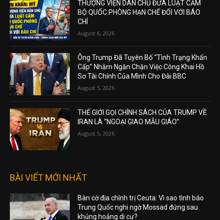
THƯỢNG VIỆN DÂN CHỦ ĐƯA LUẬT CẤM
BỘ QUỐC PHÒNG HẠN CHẾ ĐỐI VỚI BÁO
CHÍ
August 6, 2026
Ông Trump Đã Tuyên Bố “Tình Trạng Khẩn
Cấp” Nhằm Ngăn Chặn Việc Công Khai Hồ
Sơ Tài Chính Của Mình Cho Đài BBC
August 5, 2026
THẾ GIỚI GỌI CHÍNH SÁCH CỦA TRUMP VỀ
IRAN LÀ “NGOẠI GIAO MẪU GIÁO”
August 5, 2026
BÀI VIẾT MỚI NHẤT
Bàn cờ địa chính trị Ceuta: Vì sao tình báo
Trung Quốc nghi ngờ Mossad đứng sau
khủng hoảng di cư?