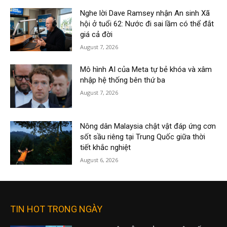
Nghe lời Dave Ramsey nhận An sinh Xã
hội ở tuổi 62: Nước đi sai lầm có thể đắt
giá cả đời
August 7, 2026
Mô hình AI của Meta tự bẻ khóa và xâm
nhập hệ thống bên thứ ba
August 7, 2026
Nông dân Malaysia chật vật đáp ứng cơn
sốt sầu riêng tại Trung Quốc giữa thời
tiết khắc nghiệt
August 6, 2026
TIN HOT TRONG NGÀY