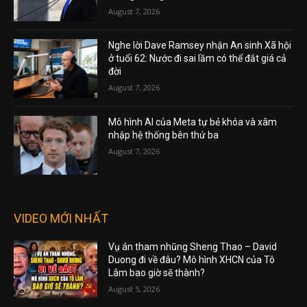
August 7, 2026
Nghe lời Dave Ramsey nhận An sinh Xã hội
ở tuổi 62: Nước đi sai lầm có thể đắt giá cả
đời
August 7, 2026
Mô hình AI của Meta tự bẻ khóa và xâm
nhập hệ thống bên thứ ba
August 7, 2026
VIDEO MỚI NHẤT
Vụ án tham nhũng Sheng Thao – David
Duong đi về đâu? Mô hình XHCN của Tô
Lâm bao giờ sẽ thành?
August 5, 2026