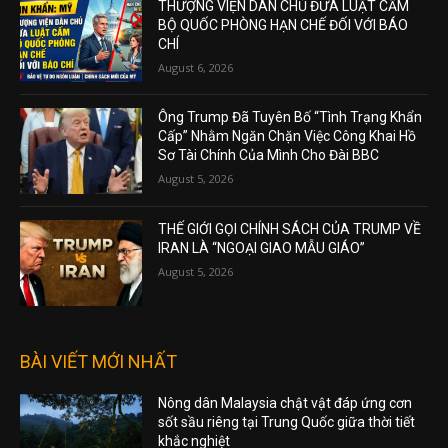
THƯỢNG VIỆN DÂN CHỦ ĐƯA LUẬT CẤM
BỘ QUỐC PHÒNG HẠN CHẾ ĐỐI VỚI BÁO
CHÍ
August 6, 2026
Ông Trump Đã Tuyên Bố “Tình Trạng Khẩn
Cấp” Nhằm Ngăn Chặn Việc Công Khai Hồ
Sơ Tài Chính Của Mình Cho Đài BBC
August 5, 2026
THẾ GIỚI GỌI CHÍNH SÁCH CỦA TRUMP VỀ
IRAN LÀ “NGOẠI GIAO MẪU GIÁO”
August 5, 2026
BÀI VIẾT MỚI NHẤT
Nông dân Malaysia chật vật đáp ứng cơn
sốt sầu riêng tại Trung Quốc giữa thời tiết
khắc nghiệt