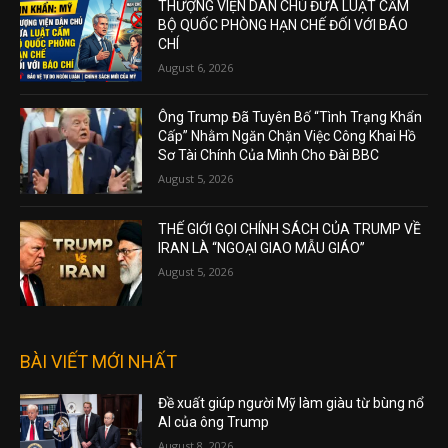
THƯỢNG VIỆN DÂN CHỦ ĐƯA LUẬT CẤM
BỘ QUỐC PHÒNG HẠN CHẾ ĐỐI VỚI BÁO
CHÍ
August 6, 2026
Ông Trump Đã Tuyên Bố “Tình Trạng Khẩn
Cấp” Nhằm Ngăn Chặn Việc Công Khai Hồ
Sơ Tài Chính Của Mình Cho Đài BBC
August 5, 2026
THẾ GIỚI GỌI CHÍNH SÁCH CỦA TRUMP VỀ
IRAN LÀ “NGOẠI GIAO MẪU GIÁO”
August 5, 2026
BÀI VIẾT MỚI NHẤT
Đề xuất giúp người Mỹ làm giàu từ bùng nổ
AI của ông Trump
August 8, 2026