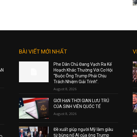
BÀI VIẾT MỚI NHẤT
V
Phe Dân Chủ Đang Vạch Ra Kế
ẠN
Hoạch Khác Thường Với Cơ Hội
“Buộc Ông Trump Phải Chịu
Trách Nhiệm Giải Trình”.
August 8, 2026
GIỚI HẠN THỜI GIAN LƯU TRÚ
CỦA SINH VIÊN QUỐC TẾ
August 8, 2026
Đề xuất giúp người Mỹ làm giàu
từ bùng nổ AI của ông Trump