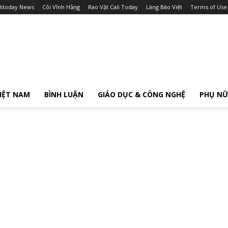
litoday News
Cõi Vĩnh Hằng
Rao Vặt Cali Today
Làng Báo Việt
Terms of Use
IỆT NAM
BÌNH LUẬN
GIÁO DỤC & CÔNG NGHỆ
PHỤ N