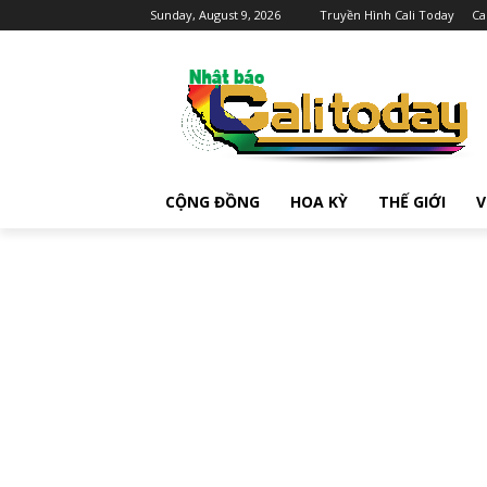
Sunday, August 9, 2026
Truyền Hình Cali Today
Ca
CỘNG ĐỒNG
HOA KỲ
THẾ GIỚI
V