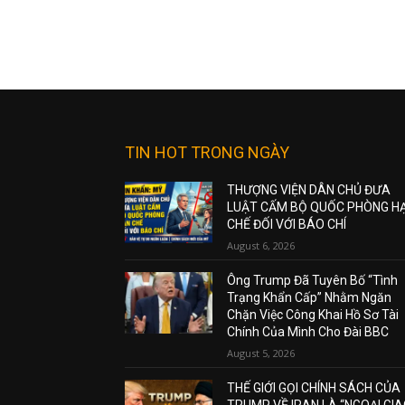
TIN HOT TRONG NGÀY
THƯỢNG VIỆN DÂN CHỦ ĐƯA
LUẬT CẤM BỘ QUỐC PHÒNG H
CHẾ ĐỐI VỚI BÁO CHÍ
August 6, 2026
Ông Trump Đã Tuyên Bố “Tình
Trạng Khẩn Cấp” Nhằm Ngăn
Chặn Việc Công Khai Hồ Sơ Tài
Chính Của Mình Cho Đài BBC
August 5, 2026
THẾ GIỚI GỌI CHÍNH SÁCH CỦA