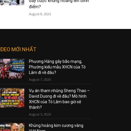
đẩy cuộc khủng hoảng lên đỉnh
điểm?
August 8, 2026
IDEO MỚI NHẤT
Phương Hằng gây bão mạng,
Phường kiểu mẫu XHCN của Tô
Lâm đi về đâu?
August 7, 2026
Vụ án tham nhũng Sheng Thao –
David Duong đi về đâu? Mô hình
XHCN của Tô Lâm bao giờ sẽ
thành?
August 5, 2026
Khủng hoảng kim cương vàng