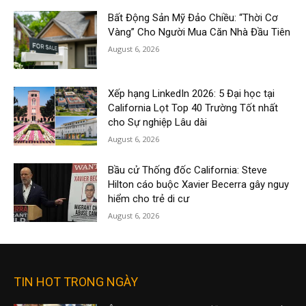
Bất Động Sản Mỹ Đảo Chiều: “Thời Cơ
Vàng” Cho Người Mua Căn Nhà Đầu Tiên
August 6, 2026
Xếp hạng LinkedIn 2026: 5 Đại học tại
California Lọt Top 40 Trường Tốt nhất
cho Sự nghiệp Lâu dài
August 6, 2026
Bầu cử Thống đốc California: Steve
Hilton cáo buộc Xavier Becerra gây nguy
hiểm cho trẻ di cư
August 6, 2026
TIN HOT TRONG NGÀY