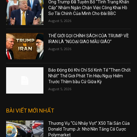
Ông Trump Đã Tuyên Bố “Tình Trạng Khẩn
Cấp” Nhằm Ngăn Chặn Việc Công Khai Hồ
Sơ Tài Chính Của Mình Cho Đài BBC
August 5, 2026
THẾ GIỚI GỌI CHÍNH SÁCH CỦA TRUMP VỀ
IRAN LÀ “NGOẠI GIAO MẪU GIÁO”
August 5, 2026
Báo Động Đỏ Khi Chỉ Số Kinh Tế “Then Chốt
Nhất” Thế Giới Phát Tín Hiệu Nguy Hiểm
Trước Thềm bầu Cử Giữa Kỳ
August 5, 2026
BÀI VIẾT MỚI NHẤT
Thương Vụ “Cú Nhảy Vọt” X50 Tài Sản Của
Donald Trump Jr. Nhờ Nền Tảng Cá Cược
Polymarket