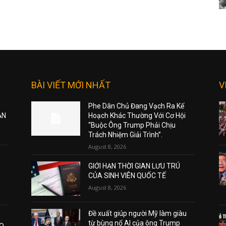
BÀI VIẾT MỚI NHẤT
V
Phe Dân Chủ Đang Vạch Ra Kế
ẠN
Hoạch Khác Thường Với Cơ Hội
“Buộc Ông Trump Phải Chịu
Trách Nhiệm Giải Trình”.
August 8, 2026
GIỚI HẠN THỜI GIAN LƯU TRÚ
CỦA SINH VIÊN QUỐC TẾ
August 8, 2026
Đề xuất giúp người Mỹ làm giàu
từ bùng nổ AI của ông Trump