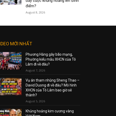
đẩy cuộc khủng hoảng lên đỉnh
điểm?
August 8, 2026
IDEO MỚI NHẤT
Phương Hằng gây bão mạng,
Phường kiểu mẫu XHCN của Tô
Lâm đi về đâu?
August 7, 2026
Vụ án tham nhũng Sheng Thao –
David Duong đi về đâu? Mô hình
XHCN của Tô Lâm bao giờ sẽ
thành?
August 5, 2026
Khủng hoảng kim cương vàng