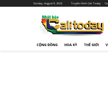
Sunday, August 9, 2026
Truyền Hình Cali Today
Ca
CỘNG ĐỒNG
HOA KỲ
THẾ GIỚI
V