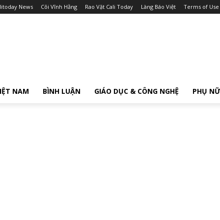
litoday News
Cõi Vĩnh Hằng
Rao Vặt Cali Today
Làng Báo Việt
Terms of Use
IỆT NAM
BÌNH LUẬN
GIÁO DỤC & CÔNG NGHỆ
PHỤ N