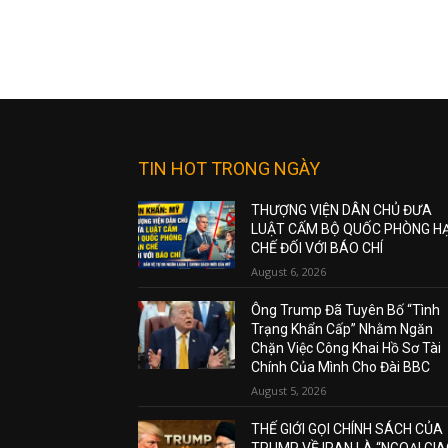
TIN HOT TRONG NGÀY
THƯỢNG VIỆN DÂN CHỦ ĐƯA
LUẬT CẤM BỘ QUỐC PHÒNG H
CHẾ ĐỐI VỚI BÁO CHÍ
August 6, 2026
Ông Trump Đã Tuyên Bố “Tình
Trạng Khẩn Cấp” Nhằm Ngăn
Chặn Việc Công Khai Hồ Sơ Tài
Chính Của Mình Cho Đài BBC
August 5, 2026
THẾ GIỚI GỌI CHÍNH SÁCH CỦA