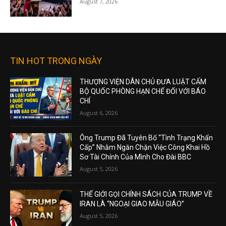
August 7, 2026
TIN HOT TRONG NGÀY
THƯỢNG VIỆN DÂN CHỦ ĐƯA LUẬT CẤM
BỘ QUỐC PHÒNG HẠN CHẾ ĐỐI VỚI BÁO
CHÍ
August 6, 2026
Ông Trump Đã Tuyên Bố “Tình Trạng Khẩn
Cấp” Nhằm Ngăn Chặn Việc Công Khai Hồ
Sơ Tài Chính Của Mình Cho Đài BBC
August 5, 2026
THẾ GIỚI GỌI CHÍNH SÁCH CỦA TRUMP VỀ
IRAN LÀ “NGOẠI GIAO MẪU GIÁO”
August 5, 2026