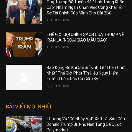
Ông Trump Đã Tuyên Bố “Tình Trạng Khẩn
Cấp” Nhằm Ngăn Chặn Việc Công Khai Hồ
Sơ Tài Chính Của Mình Cho Đài BBC
August 5, 2026
THẾ GIỚI GỌI CHÍNH SÁCH CỦA TRUMP VỀ
IRAN LÀ “NGOẠI GIAO MẪU GIÁO”
August 5, 2026
Báo Động Đỏ Khi Chỉ Số Kinh Tế “Then Chốt
Nhất” Thế Giới Phát Tín Hiệu Nguy Hiểm
Trước Thềm bầu Cử Giữa Kỳ
August 5, 2026
BÀI VIẾT MỚI NHẤT
Thương Vụ “Cú Nhảy Vọt” X50 Tài Sản Của
Donald Trump Jr. Nhờ Nền Tảng Cá Cược
Polymarket