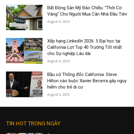
Bất Động Sản Mỹ Đảo Chiều: “Thời Cơ
Vàng” Cho Người Mua Căn Nhà Đầu Tiên
August 6, 2026
Xếp hạng LinkedIn 2026: 5 Đại học tại
California Lọt Top 40 Trường Tốt nhất
cho Sự nghiệp Lâu dài
August 6, 2026
Bầu cử Thống đốc California: Steve
Hilton cáo buộc Xavier Becerra gây nguy
hiểm cho trẻ di cư
August 6, 2026
TIN HOT TRONG NGÀY