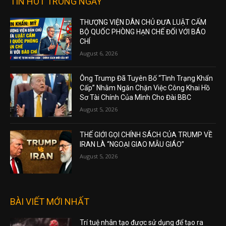
TIN HOT TRONG NGÀY
THƯỢNG VIỆN DÂN CHỦ ĐƯA LUẬT CẤM
BỘ QUỐC PHÒNG HẠN CHẾ ĐỐI VỚI BÁO
CHÍ
August 6, 2026
Ông Trump Đã Tuyên Bố “Tình Trạng Khẩn
Cấp” Nhằm Ngăn Chặn Việc Công Khai Hồ
Sơ Tài Chính Của Mình Cho Đài BBC
August 5, 2026
THẾ GIỚI GỌI CHÍNH SÁCH CỦA TRUMP VỀ
IRAN LÀ “NGOẠI GIAO MẪU GIÁO”
August 5, 2026
BÀI VIẾT MỚI NHẤT
Trí tuệ nhân tạo được sử dụng để tạo ra