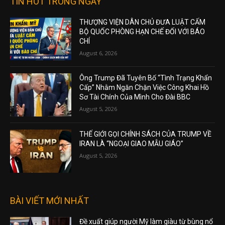
TIN HOT TRONG NGÀY
THƯỢNG VIỆN DÂN CHỦ ĐƯA LUẬT CẤM
BỘ QUỐC PHÒNG HẠN CHẾ ĐỐI VỚI BÁO
CHÍ
August 6, 2026
Ông Trump Đã Tuyên Bố “Tình Trạng Khẩn
Cấp” Nhằm Ngăn Chặn Việc Công Khai Hồ
Sơ Tài Chính Của Mình Cho Đài BBC
August 5, 2026
THẾ GIỚI GỌI CHÍNH SÁCH CỦA TRUMP VỀ
IRAN LÀ “NGOẠI GIAO MẪU GIÁO”
August 5, 2026
BÀI VIẾT MỚI NHẤT
Đề xuất giúp người Mỹ làm giàu từ bùng nổ