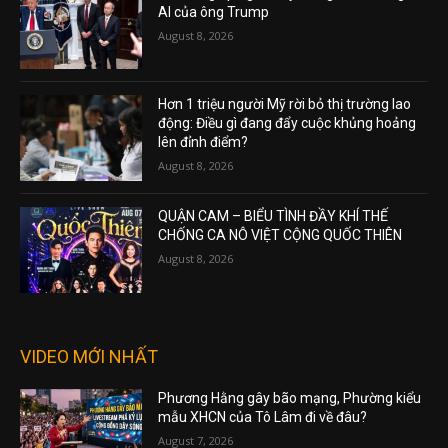
AI của ông Trump
August 8, 2026
Hơn 1 triệu người Mỹ rời bỏ thị trường lao
động: Điều gì đang đẩy cuộc khủng hoảng
lên đỉnh điểm?
August 8, 2026
QUẬN CAM – BIỂU TÌNH ĐẦY KHÍ THẾ
CHỐNG CA NÔ VIỆT CỘNG QUỐC THIÊN
August 8, 2026
VIDEO MỚI NHẤT
Phương Hằng gây bão mạng, Phường kiểu
mẫu XHCN của Tô Lâm đi về đâu?
August 7, 2026