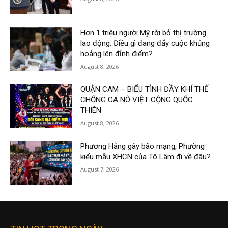
Hơn 1 triệu người Mỹ rời bỏ thị trường
lao động: Điều gì đang đẩy cuộc khủng
hoảng lên đỉnh điểm?
August 8, 2026
QUẬN CAM – BIỂU TÌNH ĐẦY KHÍ THẾ
CHỐNG CA NÔ VIỆT CỘNG QUỐC
THIÊN
August 8, 2026
Phương Hằng gây bão mạng, Phường
kiểu mẫu XHCN của Tô Lâm đi về đâu?
August 7, 2026