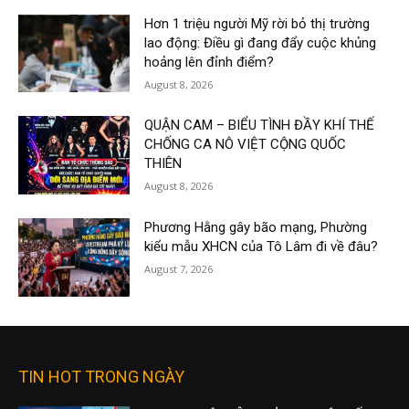
Hơn 1 triệu người Mỹ rời bỏ thị trường
lao động: Điều gì đang đẩy cuộc khủng
hoảng lên đỉnh điểm?
August 8, 2026
QUẬN CAM – BIỂU TÌNH ĐẦY KHÍ THẾ
CHỐNG CA NÔ VIỆT CỘNG QUỐC
THIÊN
August 8, 2026
Phương Hằng gây bão mạng, Phường
kiểu mẫu XHCN của Tô Lâm đi về đâu?
August 7, 2026
TIN HOT TRONG NGÀY