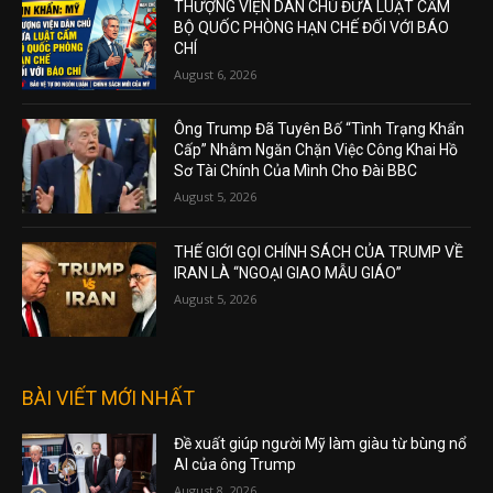
THƯỢNG VIỆN DÂN CHỦ ĐƯA LUẬT CẤM
BỘ QUỐC PHÒNG HẠN CHẾ ĐỐI VỚI BÁO
CHÍ
August 6, 2026
Ông Trump Đã Tuyên Bố “Tình Trạng Khẩn
Cấp” Nhằm Ngăn Chặn Việc Công Khai Hồ
Sơ Tài Chính Của Mình Cho Đài BBC
August 5, 2026
THẾ GIỚI GỌI CHÍNH SÁCH CỦA TRUMP VỀ
IRAN LÀ “NGOẠI GIAO MẪU GIÁO”
August 5, 2026
BÀI VIẾT MỚI NHẤT
Đề xuất giúp người Mỹ làm giàu từ bùng nổ
AI của ông Trump
August 8, 2026